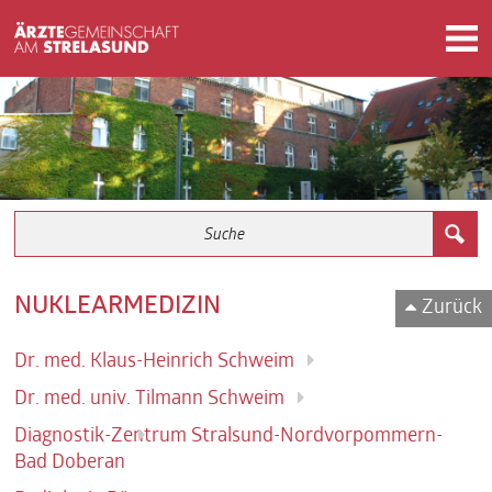
NUKLEARMEDIZIN
Zurück
Dr. med. Klaus-Heinrich Schweim
Dr. med. univ. Tilmann Schweim
Diagnostik-Zentrum Stralsund-Nordvorpommern-
Bad Doberan