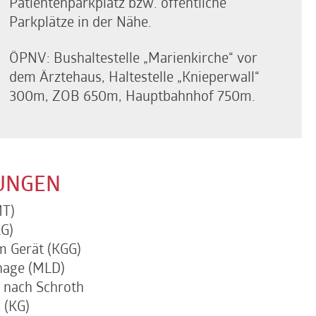
Patientenparkplatz bzw. öffentliche
Parkplätze in der Nähe.
ÖPNV: Bushaltestelle „Marienkirche“ vor
dem Ärztehaus, Haltestelle „Knieperwall“
300m, ZOB 650m, Hauptbahnhof 750m.
TUNGEN
MT)
G)
 Gerät (KGG)
nage (MLD)
 nach Schroth
 (KG)