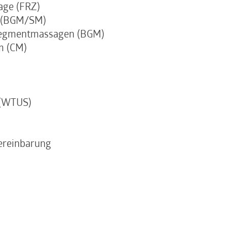
age (FRZ)
n (BGM/SM)
Segmentmassagen (BGM)
m (CM)
)
 (WTUS)
ereinbarung