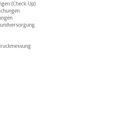
ngen (Check-Up)
uchungen
ungen
rundversorgung
tdruckmessung