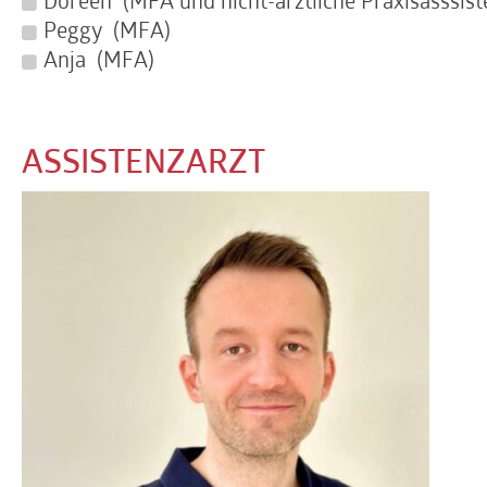
Doreen (MFA und nicht-ärztliche Praxisasssist
Peggy (MFA)
Anja (MFA)
ASSISTENZARZT